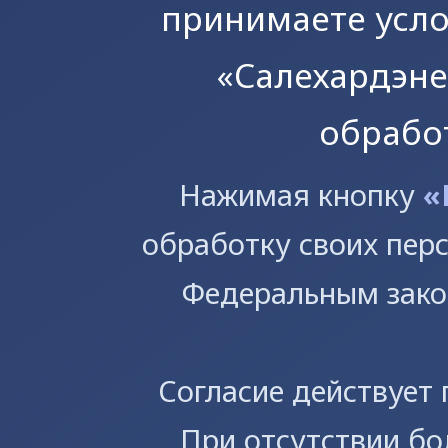
принимаете усл
«Салехардэне
Предприятие
Производство
Торги
Политика обработки п
Раскрытие информации
данных
обрабо
Абонентам
Услуги
Нажимая кнопку
«
обработку своих пер
Федеральным зако
Согласие действует
При отсутствии бо