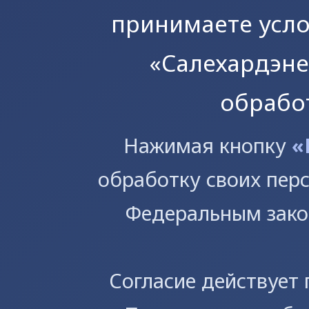
принимаете усл
«Салехардэне
обрабо
Предприятие
Производство
Торги
Политика обработки п
Нажимая кнопку
«
Раскрытие информации
данных
Абонентам
Услуги
обработку своих пер
Федеральным зако
Согласие действует