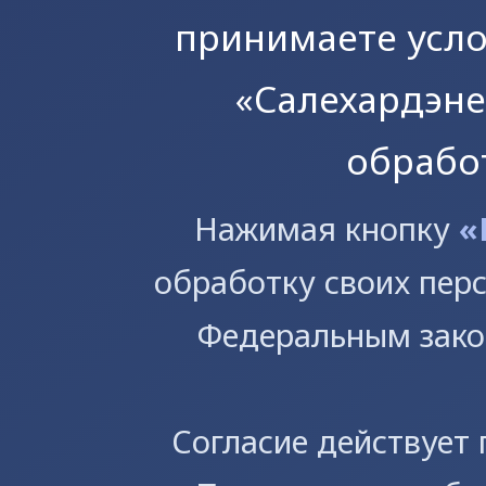
принимаете усл
«Салехардэне
обрабо
Предприятие
Производство
Торги
Политика обработки п
Нажимая кнопку
«
Раскрытие информации
данных
Абонентам
Услуги
обработку своих пер
Федеральным зако
Согласие действует