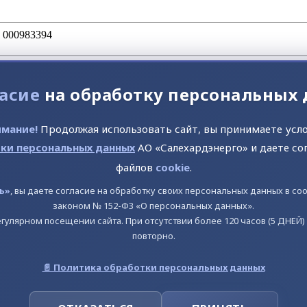
 000983394
.12.2015
асие
на обработку персональных
58901001434
.30, 35.11, 35.13, 36.00, 37.00
мание!
Продолжая использовать сайт, вы принимаете усл
171000000
ки персональных данных
АО «Салехардэнерго» и даете со
951000001
файлов
cookie
.
196594
ь»
, вы даете согласие на обработку своих персональных данных в с
10014
законом № 152-ФЗ «О персональных данных».
гулярном посещении сайта. При отсутствии более 120 часов (5 ДНЕЙ
повторно.
267
📄 Политика обработки персональных данных