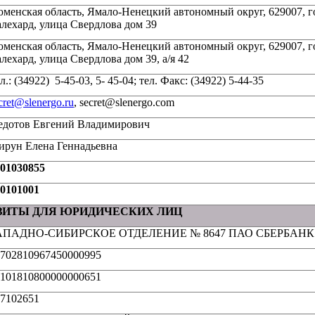
менская область, Ямало-Ненецкий автономный округ, 629007, г
лехард, улица Свердлова дом 39
менская область, Ямало-Ненецкий автономный округ, 629007, г
лехард, улица Свердлова дом 39, а/я 42
л.: (34922) 5-45-03, 5- 45-04; тел. Факс: (34922) 5-44-35
cret@slenergo.ru
, secret@slenergo.com
едотов Евгений Владимирович
рун Елена Геннадьевна
01030855
0101001
ЗИТЫ ДЛЯ ЮРИДИЧЕСКИХ ЛИЦ
АПАДНО-СИБИРСКОЕ ОТДЕЛЕНИЕ № 8647 ПАО СБЕРБАНК
702810967450000995
101810800000000651
7102651