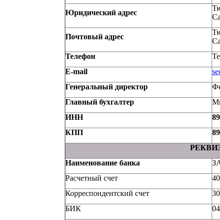
Тю
Юридический адрес
Са
Тю
Почтовый адрес
Са
Телефон
Те
E-mail
se
Генеральный директор
Ф
Главный бухгалтер
Ми
ИНН
89
КПП
89
РЕКВИ
Наименование банка
З
Расчетный счет
40
Корреспондентский счет
30
БИК
04