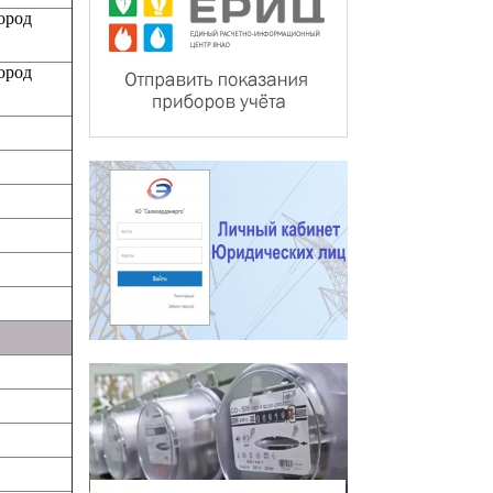
ород
ород