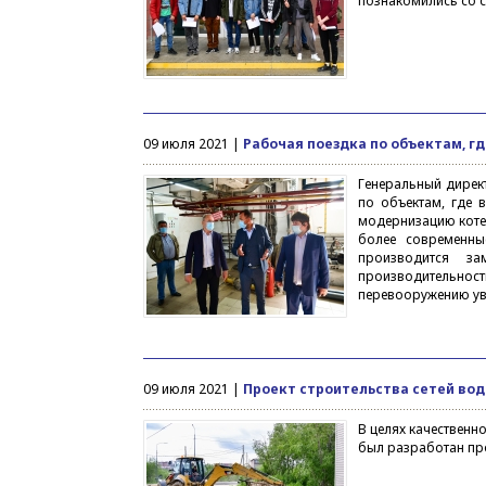
познакомились со 
09 июля 2021 |
Рабочая поездка по объектам, г
Генеральный дирек
по объектам, где 
модернизацию котел
более современн
производится за
производительно
перевооружению ув
09 июля 2021 |
Проект строительства сетей во
В целях качественн
был разработан про