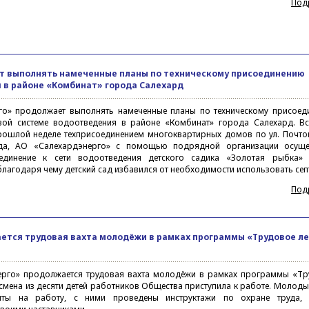
Под
т выполнять намеченные планы по техническому присоединению
 в районе «Комбинат» города Салехард
го» продолжает выполнять намеченные планы по техническому присоед
вой системе водоотведения в районе «Комбинат» города Салехард. Вс
ошлой неделе техприсоединением многоквартирных домов по ул. Почто
да, АО «Салехардэнерго» с помощью подрядной организации осуще
оединение к сети водоотведения детского садика «Золотая рыбка» 
благодаря чему детский сад избавился от необходимости использовать сеп
Под
ается трудовая вахта молодёжи в рамках программы «Трудовое л
ерго» продолжается трудовая вахта молодёжи в рамках программы «Тр
 смена из десяти детей работников Общества приступила к работе. Молод
яты на работу, с ними проведены инструктажи по охране труда, 