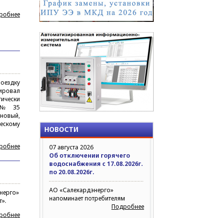
робнее
оездку
тировал
гически
й № 35
новый,
ескому
НОВОСТИ
робнее
07 августа 2026
Об отключении горячего
водоснабжения с 17.08.2026г.
по 20.08.2026г.
АО «Салехардэнерго»
энерго»
напоминает потребителям
».
Подробнее
робнее