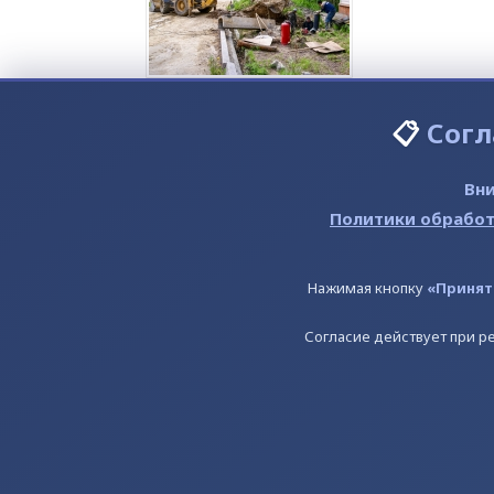
📋
Согл
1
...
37
38
39
40
41
42
43
44
(для переключения страниц, уд
Вни
Политики обработ
Нажимая кнопку
«Принят
Согласие действует при ре
Предприятие
П