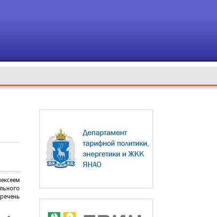
лексеем
ального
речень