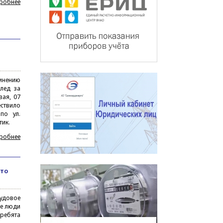
робнее
инению
лед за
вая, 07
ствило
по ул.
тик.
робнее
ето
удовое
ые люди
ребята