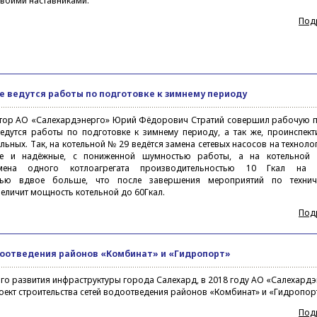
своими наставниками.
Под
де ведутся работы по подготовке к зимнему периоду
тор АО «Салехардэнерго» Юрий Фёдорович Стратий совершил рабочую п
ведутся работы по подготовке к зимнему периоду, а так же, проинспек
ьных. Так, на котельной № 29 ведётся замена сетевых насосов на техноло
ые и надёжные, с пониженной шумностью работы, а на котельно
мена одного котлоагрегата производительностью 10 Гкал на 
стью вдвое больше, что после завершения мероприятий по технич
еличит мощность котельной до 60Гкал.
Под
доотведения районов «Комбинат» и «Гидропорт»
ого развития инфраструктуры города Салехард, в 2018 году АО «Салехард
ект строительства сетей водоотведения районов «Комбинат» и «Гидропорт
Под