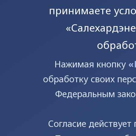
принимаете усл
«Салехардэне
обрабо
Предприятие
Производство
Торги
Политика обработки п
Нажимая кнопку
«
Раскрытие информации
данных
Абонентам
Услуги
обработку своих пер
Федеральным зако
Согласие действует