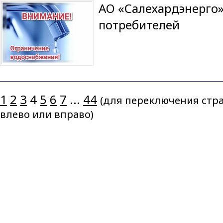
АО «Салехардэнерго»
потребителей
1
2
3
4
5
6
7
...
44
(для переключения стра
влево или вправо)