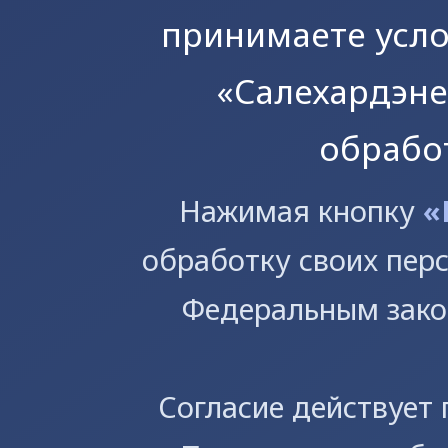
принимаете усл
«Салехардэне
обрабо
Предприятие
Производство
Торги
Политика обработки п
Нажимая кнопку
«
Раскрытие информации
данных
Абонентам
Услуги
обработку своих пер
Федеральным зако
Согласие действует