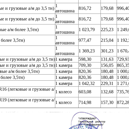
1
е и грузовые а/м до 3,5 тн)
816,72
179,68
996,4
автошина
1
е и грузовые а/м до 3,5 тн)
816,72
179,68
996,4
автошина
1
ые а/м более 3,5тн)
1 023,79
225,23
1 249,
автошина
1
более 3,5тн)
977,47
215,04
1 192,
автошина
1
1 369,23
301,23
1 670,
автошина
е и грузовые а/м до 3,5 тн)
1 камера
598,30
131,63
729,9
е и грузовые а/м до 3,5 тн)
1 камера
709,30
156,05
865,3
ые а/м более 3,5тн)
1 камера
820,36
180,48
1 000,
более 3,5тн)
1 камера
820,36
180,48
1 000,
1 камера
1 042,32
229,31
1 271,
R16 (легковые и грузовые а/
1 колесо
603,08
132,68
735,7
R19 (легковые и грузовые а/
1 колесо
714,98
157,30
872,2