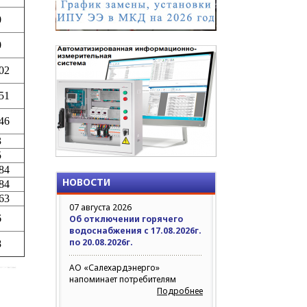
0
0
02
51
46
3
5
84
НОВОСТИ
84
63
07 августа 2026
6
Об отключении горячего
водоснабжения с 17.08.2026г.
по 20.08.2026г.
8
АО «Салехардэнерго»
напоминает потребителям
Подробнее