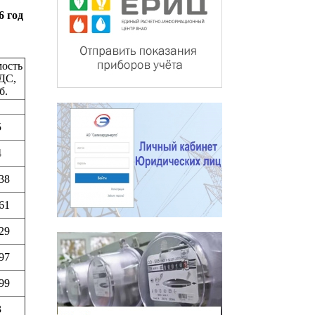
6 год
мость
ДС,
б.
5
4
38
61
29
97
99
3