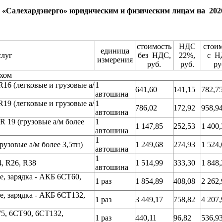
 «Салехардэнерго» юридическим и физическим лицам на 202
стоимость
НДС
стои
единица
слуг
без НДС,
22%,
с Н
измерения
руб.
руб.
ру
хом
16 (легковые и грузовые а/
1
641,60
141,15
782,7
автошина
19 (легковые и грузовые а/
1
786,02
172,92
958,9
автошина
 19 (грузовые а/м более
1
1 147,85
252,53
1 400,
автошина
1
узовые а/м более 3,5тн)
1 249,68
274,93
1 524,
автошина
1
, R26, R38
1 514,99
333,30
1 848,
автошина
, зарядка - АКБ 6СТ60,
1 раз
1 854,89
408,08
2 262,
, зарядка - АКБ 6СТ132,
1 раз
3 449,17
758,82
4 207,
5, 6СТ90, 6СТ132,
1 раз
440,11
96,82
536,9