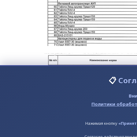
📋
Согл
Вни
Политики обработ
Нажимая кнопку
«Принят
Согласие действует при ре