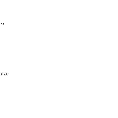
ров
етов-