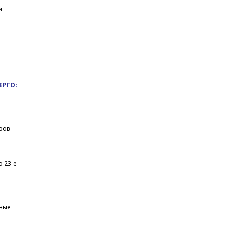
и
ЕРГО:
оров
о 23-е
ные